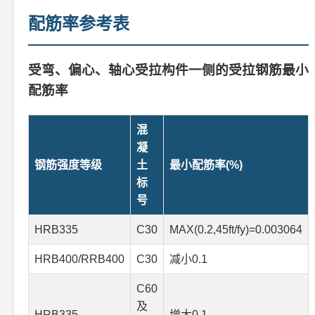
配筋率参考表
受弯、偏心、轴心受拉构件一侧的受拉钢筋最小
配筋率
混
凝
钢筋强度等级
土
最小配筋率(%)
标
号
HRB335
C30
MAX(0.2,45ft/fy)=0.003064
HRB400/RRB400
C30
减小0.1
C60
及
HRB335
增大0.1