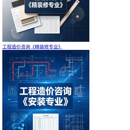
工程造价咨询《精装修专业》