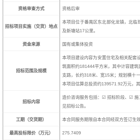
资格审查方式
资格后审
本项目位于番禺区东北部化龙镇，北临珠
招标项目实施（交货）地点
及新塘站17公里。
资金来源
国有或集体投资
本项目建设内容为安置住宅及相关配套设
筑面积约181444平方米，其中计容建
招标范围及规模
支路，长约318米、宽15米；规划横十
本项目估算总投资约139571.92万元
造价咨询服务包括：☑ 招标阶段、☑ 施
招标内容
见招标公告。
工期（交货期）
本合同服务期限自本合同经双方签订生
最高投标限价（万元）
275.7409