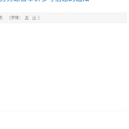
次
[字体：
大
小
]