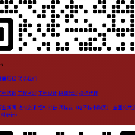
码
95
发展历程
联系我们
工程咨询
工程监理
工程设计
招标代理
投标代理
行业新闻
政府资讯
招标公告
润标云（电子标书购买）
全国公共
实时更新）