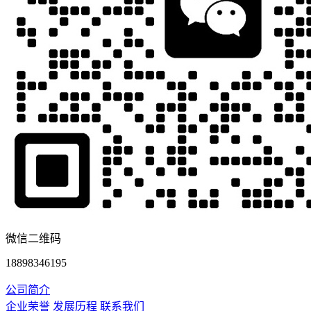
微信二维码
18898346195
公司简介
企业荣誉
发展历程
联系我们